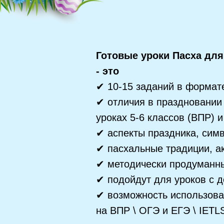
Готовые уроки Пасха для 
- это
✔ 10-15 заданий в форма
✔ отличия в праздновании 
уроках 5-6 классов (ВПР) и
✔ аспекты праздника, симв
✔ пасхальные традиции, ак
✔ методически продуманны
✔ подойдут для уроков с д
✔ возможность использоват
на ВПР \ ОГЭ и ЕГЭ \ IETLS