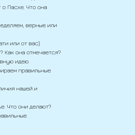
 о Пасхе. Что она
ределяем, верные или
ти или от вас).
? Как она отмечается?
вную идею.
бираем правильные
личия нашей и
е. Что они делают?
равильные