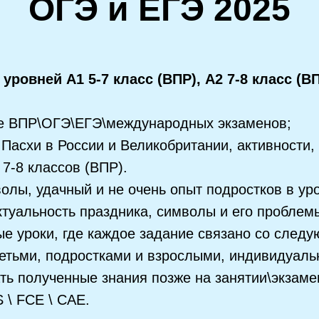
ОГЭ и ЕГЭ 2025
уровней A1 5-7 класс (ВПР), А2 7-8 класс (ВП
те ВПР\ОГЭ\ЕГЭ\международных экзаменов;
Пасхи в России и Великобритании, активности,
 7-8 классов (ВПР).
олы, удачный и не очень опыт подростков в ур
туальность праздника, символы и его проблемы
е уроки, где каждое задание связано со след
етьми, подростками и взрослыми, индивидуальн
ь полученные знания позже на занятии\экзаме
 \ FCE \ CAE.