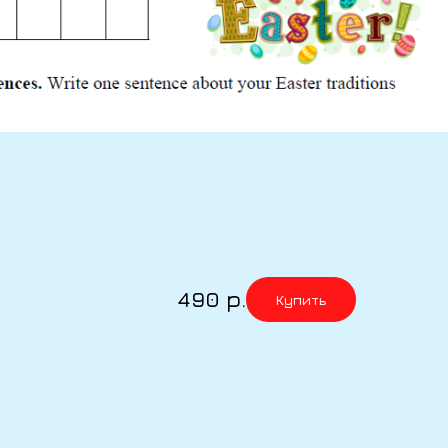
490
р.
Купить