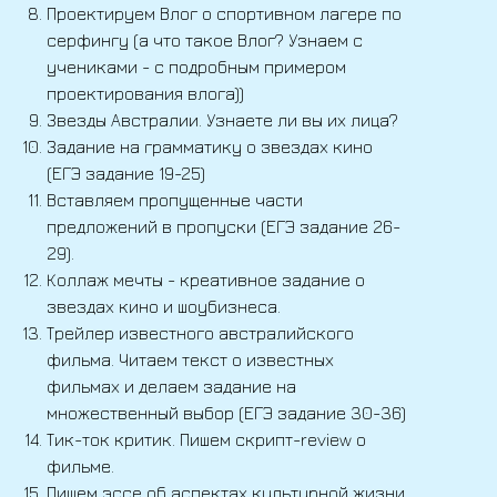
Проектируем Влог о спортивном лагере по
серфингу (а что такое Влог? Узнаем с
учениками - с подробным примером
проектирования влога))
Звезды Австралии. Узнаете ли вы их лица?
Задание на грамматику о звездах кино
(ЕГЭ задание 19-25)
Вставляем пропущенные части
предложений в пропуски (ЕГЭ задание 26-
29).
Коллаж мечты - креативное задание о
звездах кино и шоубизнеса.
Трейлер известного австралийского
фильма. Читаем текст о известных
фильмах и делаем задание на
множественный выбор (ЕГЭ задание 30-36)
Тик-ток критик. Пишем скрипт-review о
фильме.
Пишем эссе об аспектах культурной жизни